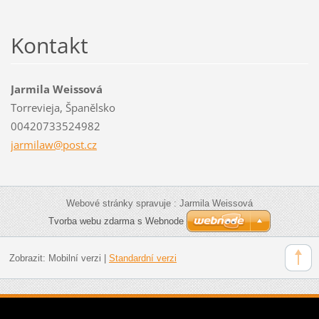
Kontakt
Jarmila Weissová
Torrevieja, Španělsko
00420733524982
jarmilaw
@post.cz
Webové stránky spravuje : Jarmila Weissová
Tvorba webu zdarma s Webnode
Zobrazit:
Mobilní verzi
|
Standardní verzi