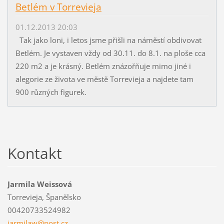
Betlém v Torrevieja
01.12.2013 20:03
Tak jako loni, i letos jsme přišli na náměstí obdivovat
Betlém. Je vystaven vždy od 30.11. do 8.1. na ploše cca
220 m2 a je krásný. Betlém znázořňuje mimo jiné i
alegorie ze života ve městě Torrevieja a najdete tam
900 různých figurek.
Kontakt
Jarmila Weissová
Torrevieja, Španělsko
00420733524982
jarmilaw
@post.cz