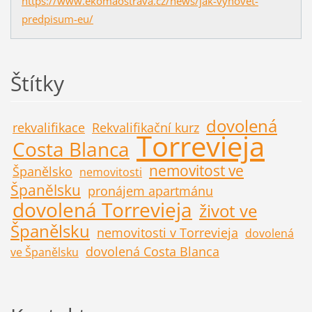
https://www.ekomaostrava.cz/news/jak-vyhovet-
predpisum-eu/
Štítky
dovolená
rekvalifikace
Rekvalifikační kurz
Torrevieja
Costa Blanca
nemovitost ve
Španělsko
nemovitosti
Španělsku
pronájem apartmánu
dovolená Torrevieja
život ve
Španělsku
nemovitosti v Torrevieja
dovolená
dovolená Costa Blanca
ve Španělsku