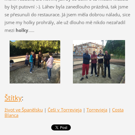
by být putovní :-). Láhev byla zanedlouho prázdná, tak jsme
se přesunuli do restaurace. Já jsem měla dobrou náladu, sice
jsme my holky prohrály, ale už dlouho mě nikdo nezařadil
mezi
holky
.....
Štítky
:
život ve Španělsku
|
Češi v Torrevieja
|
Torrevieja
|
Costa
Blanca