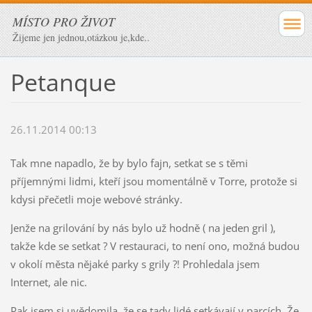
MÍSTO PRO ŽIVOT
Žijeme jen jednou,otázkou je,kde..
Petanque
26.11.2014 00:13
Tak mne napadlo, že by bylo fajn, setkat se s těmi
příjemnými lidmi, kteří jsou momentálně v Torre, protože si
kdysi přečetli moje webové stránky.
Jenže na grilování by nás bylo už hodně ( na jeden gril ),
takže kde se setkat ? V restauraci, to není ono, možná budou
v okolí města nějaké parky s grily ?! Prohledala jsem
Internet, ale nic.
Pak jsem si uvědomila, že se tady lidé setkávají v parcích. Že