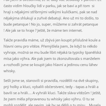
často vidím hloučky lidí v parku, jak se baví a při tom si
hrají s nějakými stříbrnými velkými kuličkami, pak se nad
nějakýma shlukují a zuřivě debatují. Ano už mi to došlo, to
bude petanque ! No jo, super, můžeme si zahrát petanque
! Ale jak se to hraje ? Ještě, že máme ten internet.
Takže pravidla máme, už zbývá jen koupit příslušné koule a
hlavní cenu pro vítěze. Přemýšlela jsem, že když to někdo
vyhraje, možná se mu bude líbit nějaká ta typicky španělská
mísa jako výhra. Ale pak jsem to zkonzultovala s manželem
a rozhodli jsme se koupit jako hlavní a jedinou cenu láhev
whisky.
Sešli jsme se, stanovili si pravidla, rozdělili na dvě skupiny,
prý holky a kluci, vybalili občerstvení, tedy - tapas a hráli a
bavili se a hráli.... A vyhráli kluci. Takže sláva vítězům ! Ještě,
že jsem měla připravenou tu whisky jako výhru. O tu se
mohli rozdělit, ale nevím, jak by se dělili o tu mísu... Musela