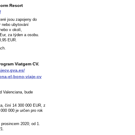
dorm Resort
/
eré jsou zapojeny do
ur nebo ubytování
ebo v okolí,
Eur, za týden a osobu.
10,95 EUR.
ách.
program Viatgem CV.
jecv.gva.es/
na-el-bono-viaje-cv
ad Valenciana, bude
a, činí 14 300 000 EUR, z
000 000 je určen pro rok
. prosincem 2020; od 1.
21.