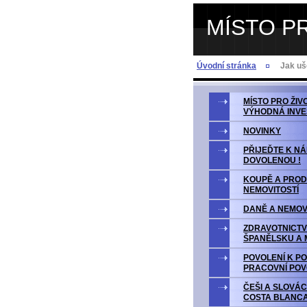
MÍSTO P
Úvodní stránka
Jak uš
MÍSTO PRO ŽIV
VÝHODNÁ INVE
NOVINKY
PŘIJEĎTE K N
DOVOLENOU !
KOUPĚ A PROD
NEMOVITOSTÍ
DANĚ A NEMOV
ZDRAVOTNICTV
ŠPANĚLSKU A 
POVOLENÍ K P
PRACOVNÍ POV
ČEŠI A SLOVÁC
COSTA BLANC