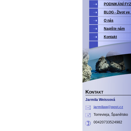
PODNIKÁNÍ FYZ
BLOG - Život ve
O nás
Napište nám
Kontakt
K
ONTAKT
Jarmila Weissová
jarmilaw
@post.cz
Torrevieja, Španělsko
00420733524982