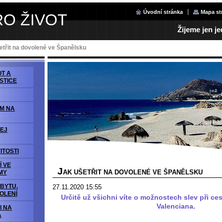
Úvodní stránka
Mapa st
RO ŽIVOT
Žijeme jen j
etřit na dovolené ve Španělsku
OT A
STICE
ÁM NA
EJ
ITOSTI
Í VE
J
AK UŠETŘIT NA DOVOLENÉ VE ŠPANĚLSKU
MY
OBYTU,
27.11.2020 15:55
OLENÍ
Určitě už všichni víte o možnostech slev při c
Valenciana.
I NA
A