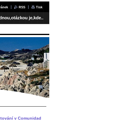
ránek
RSS
Tisk
ednou,otázkou je,kde..
estování v Comunidad