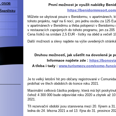
. OSOB
První možnost je využít nabídky Beni
https://benidormresort.com
 Španělsku
Můžete se ubytovat pouze v Benidormu, v apartmánech, kt
tohoto projektu, např na 6 nocí, pro jednu osobu za 125 E
v apartmánech v Benidrmu a třeba polopenzi v Benidormu n
v restauracích zapojených do tohoto programu, jen za 205 
Cena lístků na snídani 2,5 EUR - lístky na oběd a večeři 
Další možnosti a slevy najdete na výše uvedených stránk
Druhou možností, jak ušetřit na dovolené je 
Informace najdete zde :
https://bonovia
A třeba i tady :
www.turismecv.com/como-funcio
Je to velký letošní hit pro občany registrované v Comunid
probíhat ve třech obdobích do konce roku 2021.
Maximální celková částka podpory, která má být poskytnut
čehož 4 300 000 bude odpovídat roku 2020 a zbytek až 10 
2021.
Tři rezervační období jsou stanovena mezi 20. říjnem a 31
ledna do 24. března 2021 a od 13. října do 31. prosince 20