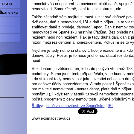
kancelář vás neupozorní na povinnost platit daně, spojené 
. OSOB
nemovitosti. Samozřejmě, není to jejich starost, ale ....
 Španělsku
Takže zásadně sám majitel si musí zjistit své daňové povi
dvě daně, daň z nemovitosti, IBI a daň z příjmu, je to vla
zmiňovat daně z prodeje, darovací, apod. Daň z nemovitosti 
nemovitosti ve Španělsku místním úřadům. Bez ohledu na je
rezident nebo non rezident. Pak je tady druhá daň, daň z p
rozdíl mezi rezidentem a nonrezidentem. Pokusím se to vys
Nejdříve je tedy nutno si stanovit, kdo je rezidentem a kdo
daňové účely. Pozor, je to něco jiného než statut rezident
apod.
Rezidentem je většinou ten, kdo zde pobývá více než 183 d
podmínky. Sama jsem tento případ řešila, více bude v mém
kdo si koupí tady nemovitost jako investici nebo jako druhý
pro daňové účely nonrezidentem. A tady pozor ! Španělsk
pro majitelé nemovitostí - nonrezidenty, platit daň z příjmu
pronájmu ), i když ten vlastník tu svoji nemovitost nepron
počítá procentem z ceny nemovitostí, určené příslušným k
Štítky
:
daně z nemovitostí ve Španělsku
|
IBI
www.ekomaostrava.cz