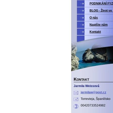
PODNIKÁNÍ FYZ
BLOG - Život ve
O nás
Napište nám
Kontakt
K
ONTAKT
Jarmila Weissová
jarmilaw
@post.cz
Torrevieja, Španělsko
00420733524982