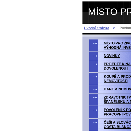
MÍSTO P
Úvodní stránka
Povinn
MÍSTO PRO ŽIV
VÝHODNÁ INVE
NOVINKY
PŘIJEĎTE K N
DOVOLENOU !
KOUPĚ A PROD
NEMOVITOSTÍ
DANĚ A NEMOV
ZDRAVOTNICTV
ŠPANĚLSKU A 
POVOLENÍ K P
PRACOVNÍ POV
ČEŠI A SLOVÁC
COSTA BLANC