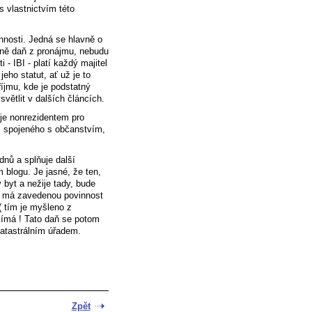
s vlastnictvím této
nnosti. Jedná se hlavně o
stně daň z pronájmu, nebudu
- IBI - platí každý majitel
ho statut, ať už je to
říjmu, kde je podstatný
větlit v dalších článcích.
 je nonrezidentem pro
a, spojeného s občanstvím,
nů a splňuje další
 blogu. Je jasné, že ten,
 byt a nežije tady, bude
o má zavedenou povinnost
 ( tím je myšleno z
ajímá ! Tato daň se potom
atastrálním úřadem.
Zpět