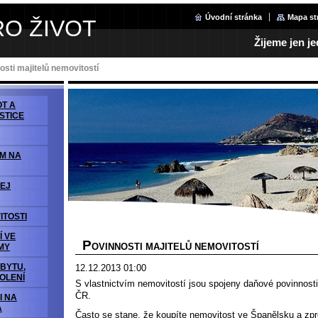
Úvodní stránka
Mapa st
RO ŽIVOT
Žijeme jen j
osti majitelů nemovitostí
OT A
STICE
ÁM NA
EJ
ITOSTI
Í VE
P
OVINNOSTI MAJITELŮ NEMOVITOSTÍ
MY
OBYTU,
12.12.2013 01:00
OLENÍ
S vlastnictvím nemovitostí jsou spojeny daňové povinnosti
ČR.
I NA
A
Často se stane, že koupíte nemovitost ve Španělsku a zpros