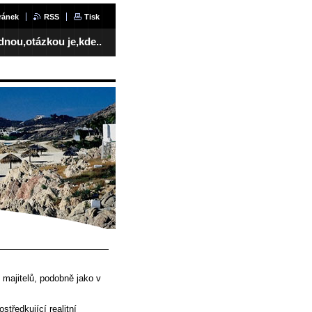
ránek
RSS
Tisk
ednou,otázkou je,kde..
 majitelů, podobně jako v
tředkující realitní