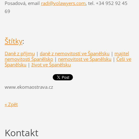
Posadová, email
radi@volawyers.com
, tel. +34 952 92 45
69
Štítky
:
Daně z příjmu
|
daně z nemovitostí ve Španělsku
|
majitel
nemovitosti Španělsko
|
nemovitost ve Španělsku
|
Češi ve
Španělsku
|
život ve Španělsku
www.ekomaostrava.cz
« Zpět
Kontakt