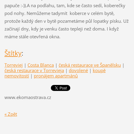
papuče :-)).A na podlahu, tam, kde se často sedí, koberečky
pod nohy. Nemůžeme tadymít koberce v celém bytě,
protože každý den v bytě pozametáme půl lopatky písku. Už
začínají dny, kdy je venku často tepleji než doma. I když
máme stále otevřená okna.
Štítky
:
Torreviej
|
Costa Blanca
|
česká restaurace ve Španělsku
|
česká restaurace v Torrevieja
|
dovolené
|
koupě
nemovitostí
|
pronájem apartmánů
www.ekomaostrava.cz
« Zpět