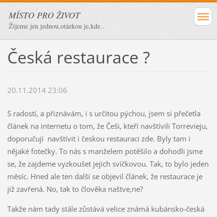
MÍSTO PRO ŽIVOT
Žijeme jen jednou,otázkou je,kde..
Česká restaurace ?
20.11.2014 23:06
S radostí, a přiznávám, i s určitou pýchou, jsem si přečetla
článek na internetu o tom, že Češi, kteří navštívili Torrevieju,
doporučují navštívit i českou restauraci zde. Byly tam i
nějaké fotečky. To nás s manželem potěšilo a dohodli jsme
se, že zajdeme vyzkoušet jejich svíčkovou. Tak, to bylo jeden
měsíc. Hned ale ten další se objevil článek, že restaurace je
již zavřená. No, tak to člověka naštve,ne?
Takže nám tady stále zůstává velice známá kubánsko-česká