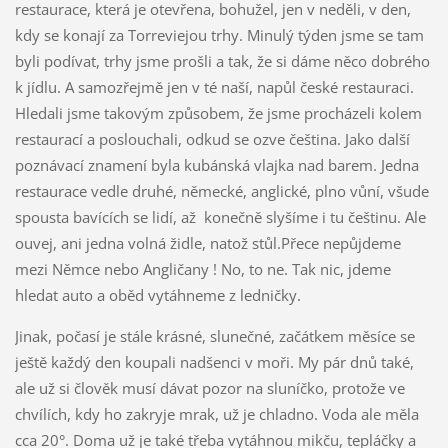
restaurace, která je otevřena, bohužel, jen v neděli, v den,
kdy se konají za Torreviejou trhy. Minulý týden jsme se tam
byli podívat, trhy jsme prošli a tak, že si dáme něco dobrého
k jídlu. A samozřejmě jen v té naší, napůl české restauraci.
Hledali jsme takovým způsobem, že jsme procházeli kolem
restaurací a poslouchali, odkud se ozve čeština. Jako další
poznávací znamení byla kubánská vlajka nad barem. Jedna
restaurace vedle druhé, německé, anglické, plno vůní, všude
spousta bavících se lidí, až konečně slyšíme i tu češtinu. Ale
ouvej, ani jedna volná židle, natož stůl.Přece nepůjdeme
mezi Němce nebo Angličany ! No, to ne. Tak nic, jdeme
hledat auto a oběd vytáhneme z ledničky.
Jinak, počasí je stále krásné, slunečné, začátkem měsíce se
ještě každý den koupali nadšenci v moři. My pár dnů také,
ale už si člověk musí dávat pozor na sluníčko, protože ve
chvílích, kdy ho zakryje mrak, už je chladno. Voda ale měla
cca 20°. Doma už je také třeba vytáhnou mikču, tepláčky a