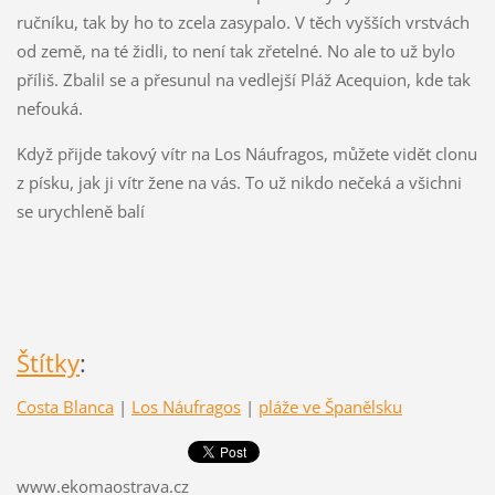
ručníku, tak by ho to zcela zasypalo. V těch vyšších vrstvách
od země, na té židli, to není tak zřetelné. No ale to už bylo
příliš. Zbalil se a přesunul na vedlejší Pláž Acequion, kde tak
nefouká.
Když přijde takový vítr na Los Náufragos, můžete vidět clonu
z písku, jak ji vítr žene na vás. To už nikdo nečeká a všichni
se urychleně balí
Štítky
:
Costa Blanca
|
Los Náufragos
|
pláže ve Španělsku
www.ekomaostrava.cz