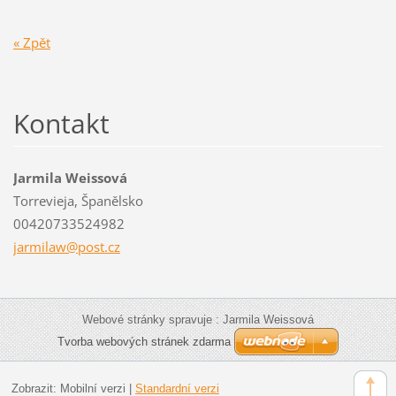
« Zpět
Kontakt
Jarmila Weissová
Torrevieja, Španělsko
00420733524982
jarmilaw
@post.cz
Webové stránky spravuje : Jarmila Weissová
Tvorba webových stránek zdarma
Zobrazit:
Mobilní verzi
|
Standardní verzi