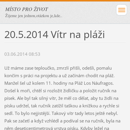
MÍSTO PRO ŽIVOT
Žijeme jen jednou,otázkou je,kde..
20.5.2014 Vítr na pláži
03.06.2014 08:53
Už máme zase teploučko, zmrzlí přišli, odešli, pomalu
končím s práci na projektu a už začínám chodit na pláž.
Manžel šel už kolem 11. hodiny na Pláž Los Náufragos.
Došel k moři, chtěl si rozložit židličku a položit ručník na
písek. Ale byl tak silný vítr, že měl co dělat, aby tu židli na
písku udržel, tak ručník zatížil taškou a knížkou a rychle si
sedl. To bylo nejjistější. Takový vítr tady letos ještě nebyl.
Pak se začetl a když vzhlédl a podíval se na ručník, byla na
něm deseticentimetrová vrstva písku. Kdyby ležel na